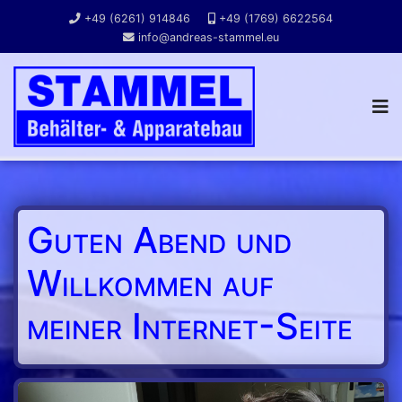
+49 (6261) 914846
+49 (1769) 6622564
info@andreas-stammel.eu
Guten Abend und
Willkommen auf
meiner Internet-Seite